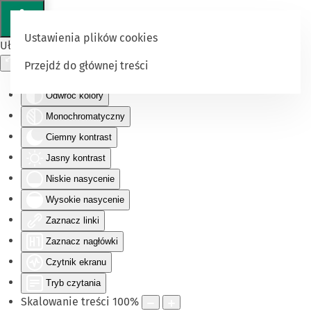
Ustawienia plików cookies
Ułatwienia dostępu
Przejdź do głównej treści
Odwróć kolory
Monochromatyczny
Ciemny kontrast
Jasny kontrast
Niskie nasycenie
Wysokie nasycenie
Zaznacz linki
Zaznacz nagłówki
Czytnik ekranu
Tryb czytania
Skalowanie treści
100
%