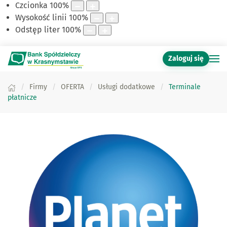
Czcionka
100
%
Wysokość linii
100
%
Odstęp liter
100
%
Zaloguj się
Firmy
OFERTA
Usługi dodatkowe
Terminale
płatnicze