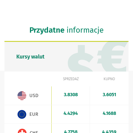
Przydatne
informacje
Kursy walut
SPRZEDAŻ
KUPNO
WALUTA
Kursy walut - aktualne stawki sprzedaży i kupna
3.8308
3.6051
USD
4.4294
4.1688
EUR
4.7758
4.4359
CHF