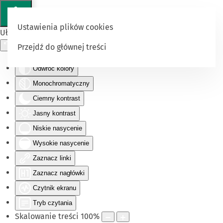
Ustawienia plików cookies
Ułatwienia dostępu
Przejdź do głównej treści
Odwróć kolory
Monochromatyczny
Ciemny kontrast
Jasny kontrast
Niskie nasycenie
Wysokie nasycenie
Zaznacz linki
Zaznacz nagłówki
Czytnik ekranu
Tryb czytania
Skalowanie treści
100
%