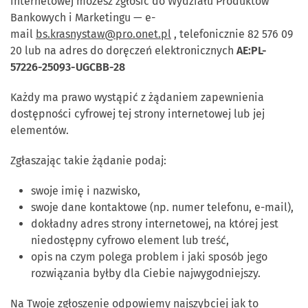
internetowej możesz zgłosić do
Wydziału Produktów
Bankowych i Marketingu
— e-
mail
bs.krasnystaw@pro.onet.pl
, telefonicznie 82 576 09
20 lub na adres do doręczeń elektronicznych
AE:PL-
57226-25093-UGCBB-28
Każdy ma prawo wystąpić z żądaniem zapewnienia
dostępności cyfrowej tej strony internetowej lub jej
elementów.
Zgłaszając takie żądanie podaj:
swoje imię i nazwisko,
swoje dane kontaktowe (np. numer telefonu, e-mail),
dokładny adres strony internetowej, na której jest
niedostępny cyfrowo element lub treść,
opis na czym polega problem i jaki sposób jego
rozwiązania byłby dla Ciebie najwygodniejszy.
Na Twoje zgłoszenie odpowiemy najszybciej jak to