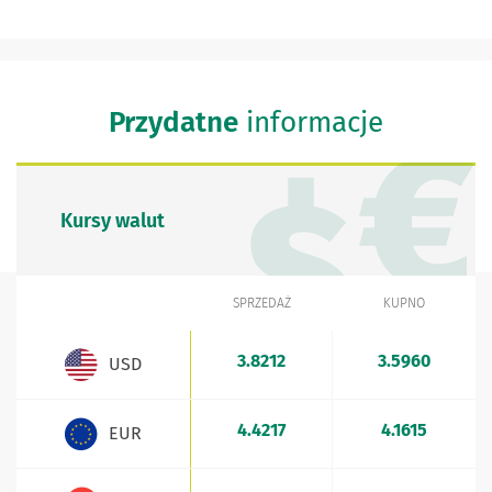
Przydatne
informacje
Kursy walut
SPRZEDAŻ
KUPNO
WALUTA
Kursy walut - aktualne stawki sprzedaży i kupna
3.8212
3.5960
USD
4.4217
4.1615
EUR