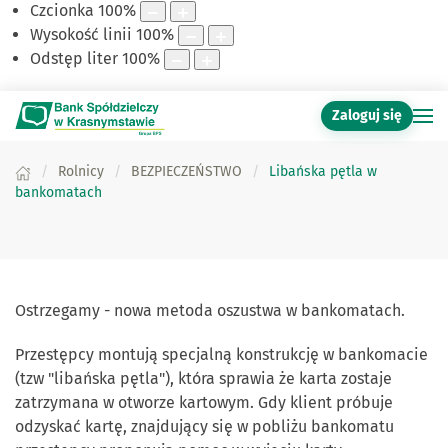
Czcionka
100
%
Wysokość linii
100
%
Odstęp liter
100
%
Zaloguj się
Rolnicy
BEZPIECZEŃSTWO
Libańska pętla w
bankomatach
Ostrzegamy - nowa metoda oszustwa w bankomatach.
Przestępcy montują specjalną konstrukcję w bankomacie
(tzw "libańska pętla"), która sprawia że karta zostaje
zatrzymana w otworze kartowym. Gdy klient próbuje
odzyskać kartę, znajdujący się w pobliżu bankomatu