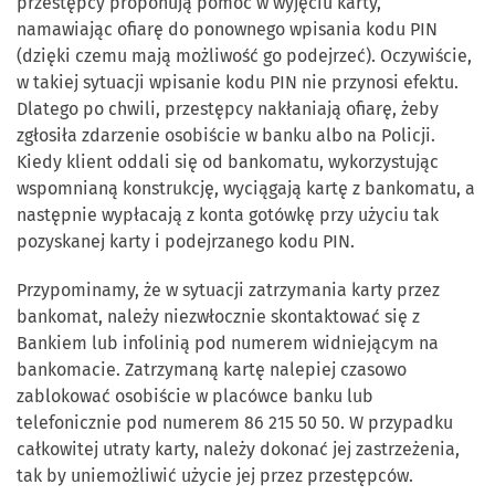
przestępcy proponują pomoc w wyjęciu karty,
namawiając ofiarę do ponownego wpisania kodu PIN
(dzięki czemu mają możliwość go podejrzeć). Oczywiście,
w takiej sytuacji wpisanie kodu PIN nie przynosi efektu.
Dlatego po chwili, przestępcy nakłaniają ofiarę, żeby
zgłosiła zdarzenie osobiście w banku albo na Policji.
Kiedy klient oddali się od bankomatu, wykorzystując
wspomnianą konstrukcję, wyciągają kartę z bankomatu, a
następnie wypłacają z konta gotówkę przy użyciu tak
pozyskanej karty i podejrzanego kodu PIN.
Przypominamy, że w sytuacji zatrzymania karty przez
bankomat, należy niezwłocznie skontaktować się z
Bankiem lub infolinią pod numerem widniejącym na
bankomacie. Zatrzymaną kartę nalepiej czasowo
zablokować osobiście w placówce banku lub
telefonicznie pod numerem 86 215 50 50. W przypadku
całkowitej utraty karty, należy dokonać jej zastrzeżenia,
tak by uniemożliwić użycie jej przez przestępców.