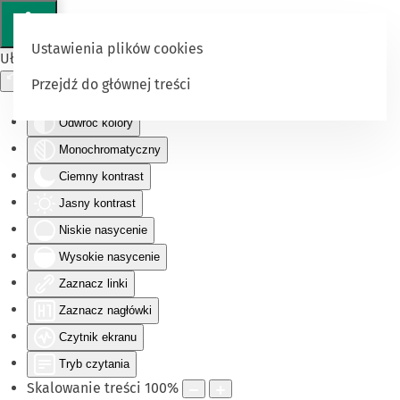
Ustawienia plików cookies
Ułatwienia dostępu
Przejdź do głównej treści
Odwróć kolory
Monochromatyczny
Ciemny kontrast
Jasny kontrast
Niskie nasycenie
Wysokie nasycenie
Zaznacz linki
Zaznacz nagłówki
Czytnik ekranu
Tryb czytania
Skalowanie treści
100
%