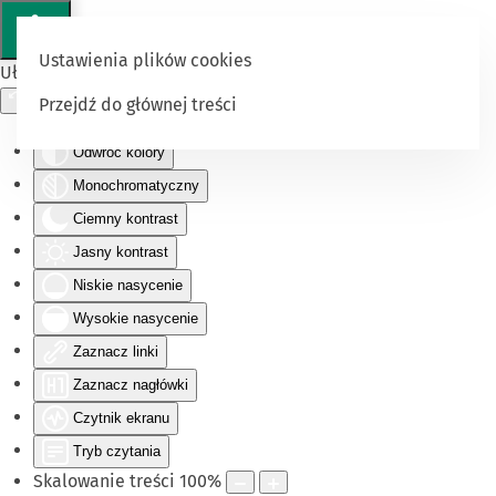
Ustawienia plików cookies
Ułatwienia dostępu
Przejdź do głównej treści
Odwróć kolory
Monochromatyczny
Ciemny kontrast
Jasny kontrast
Niskie nasycenie
Wysokie nasycenie
Zaznacz linki
Zaznacz nagłówki
Czytnik ekranu
Tryb czytania
Skalowanie treści
100
%