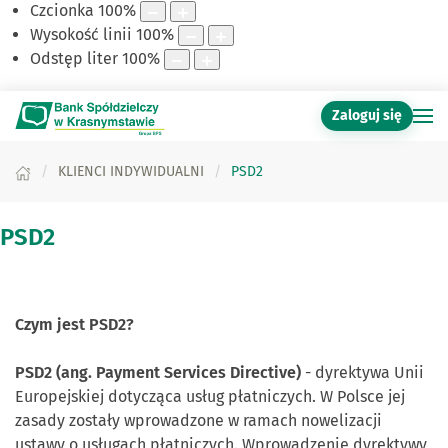
Czcionka
100
%
Wysokość linii
100
%
Odstęp liter
100
%
Zaloguj się
KLIENCI INDYWIDUALNI
PSD2
PSD2
Czym jest PSD2?
PSD2 (ang. Payment Services Directive)
- dyrektywa Unii
Europejskiej dotycząca usług płatniczych. W Polsce jej
zasady zostały wprowadzone w ramach nowelizacji
ustawy o usługach płatniczych. Wprowadzenie dyrektywy