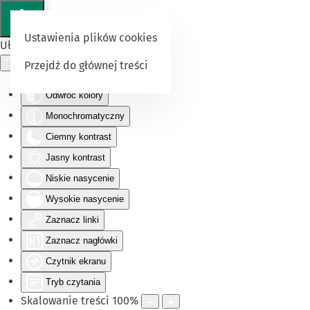
Ustawienia plików cookies
Ułatwienia dostępu
Przejdź do głównej treści
Odwróć kolory
Monochromatyczny
Ciemny kontrast
Jasny kontrast
Niskie nasycenie
Wysokie nasycenie
Zaznacz linki
Zaznacz nagłówki
Czytnik ekranu
Tryb czytania
Skalowanie treści
100
%