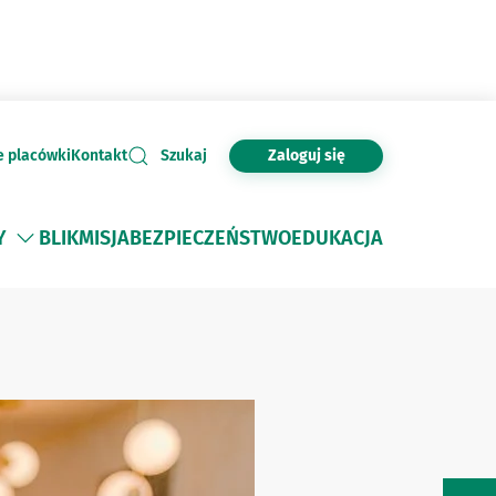
Zaloguj się
e placówki
Kontakt
Szukaj
Y
BLIK
MISJA
BEZPIECZEŃSTWO
EDUKACJA