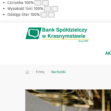
Czcionka
100
%
Wysokość linii
100
%
Odstęp liter
100
%
AK
Firmy
Rachunki