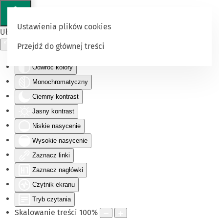
Ustawienia plików cookies
Ułatwienia dostępu
Przejdź do głównej treści
Odwróć kolory
Monochromatyczny
Ciemny kontrast
Jasny kontrast
Niskie nasycenie
Wysokie nasycenie
Zaznacz linki
Zaznacz nagłówki
Czytnik ekranu
Tryb czytania
Skalowanie treści
100
%