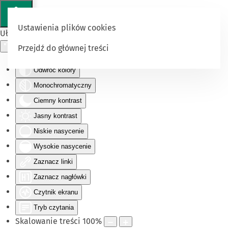
Ustawienia plików cookies
Ułatwienia dostępu
Przejdź do głównej treści
Odwróć kolory
Monochromatyczny
Ciemny kontrast
Jasny kontrast
Niskie nasycenie
Wysokie nasycenie
Zaznacz linki
Zaznacz nagłówki
Czytnik ekranu
Tryb czytania
Skalowanie treści
100
%