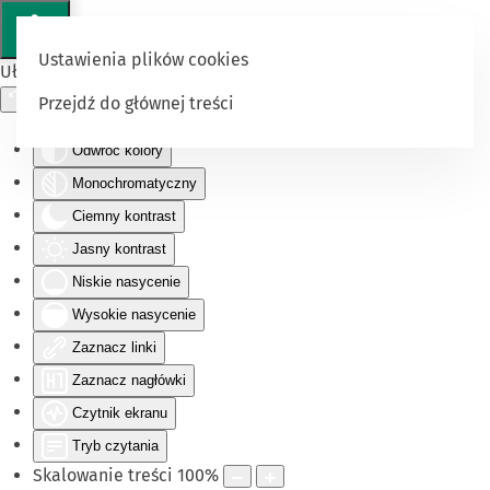
Ustawienia plików cookies
Ułatwienia dostępu
Przejdź do głównej treści
Odwróć kolory
Monochromatyczny
Ciemny kontrast
Jasny kontrast
Niskie nasycenie
Wysokie nasycenie
Zaznacz linki
Zaznacz nagłówki
Czytnik ekranu
Tryb czytania
Skalowanie treści
100
%