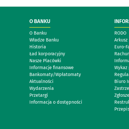
O BANKU
INFO
O Banku
RODO
Władze Banku
Arkusz
Historia
Euro-F
Ład korporacyjny
Rachun
Nasze Placówki
Inform
Informacje finansowe
Wykaz 
Bankomaty/Wpłatomaty
Regula
Aktualności
Biuro 
Wydarzenia
Zastrz
Przetargi
Zgłosz
Informacja o dostępności
Restru
Przepi