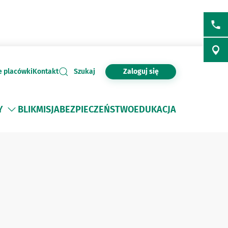
Zaloguj się
e placówki
Kontakt
Szukaj
Y
BLIK
MISJA
BEZPIECZEŃSTWO
EDUKACJA