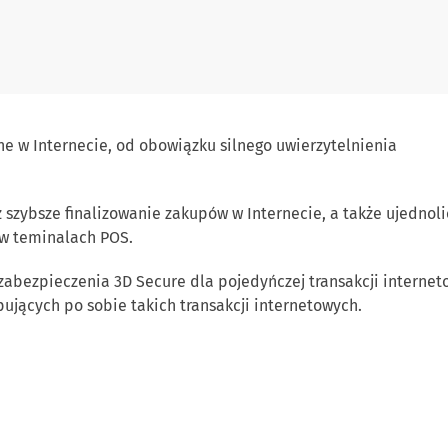
ne w Internecie, od obowiązku
silnego uwierzytelnienia
z
szybsze finalizowanie zakupów w Internecie,
a także ujednoli
 w teminalach POS.
zabezpieczenia 3D Secure dla pojedyńczej transakcji interneto
pujących po sobie takich t
ransakcji internetowych.