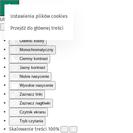
Ustawienia plików cookies
Ułatwienia dostępu
Przejdź do głównej treści
Odwróć kolory
Monochromatyczny
Ciemny kontrast
Jasny kontrast
Niskie nasycenie
Wysokie nasycenie
Zaznacz linki
Zaznacz nagłówki
Czytnik ekranu
Tryb czytania
Skalowanie treści
100
%