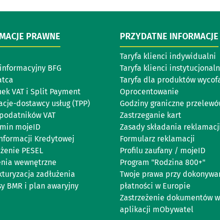
RMACJE PRAWNE
PRZYDATNE INFORMACJE
Taryfa klienci indywidualni
 informacyjny BFG
Taryfa klienci instytucjonaln
atca
Taryfa dla produktów wycof
ek VAT i Split Payment
Oprocentowanie
acje-dostawcy usług (TPP)
Godziny graniczne przelew
podatników VAT
Zastrzeganie kart
min mojeID
Zasady składania reklamacj
Informacji Kredytowej
Formularz reklamacji
eżenie PESEL
Profilu zaufany / mojeID
enia wewnętrzne
Program "Rodzina 800+"
kturyzacja zadłużenia
Twoje prawa przy dokonywa
sy BMR i plan awaryjny
płatności w Europie
Zastrzeżenie dokumentów w
aplikacji mObywatel