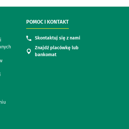
POMOC I KONTAKT
Skontaktuj się z nami
i
anych
Znajdź placówkę lub
bankomat
ów
i
niu