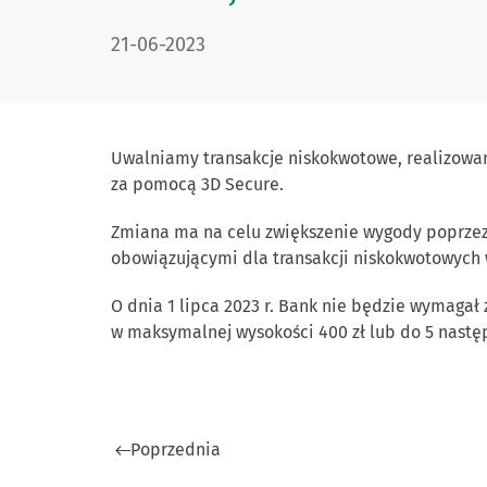
DATA PUBLIKACJI:
21-06-2023
U
walniamy transakcje niskokwotowe, realizowa
za pomocą
3
D Secure
.
Zmiana ma na celu zwiększenie wygody poprze
obowiązującymi dla transakcji niskokwotowych
O dnia 1 lipca 2023 r. Bank nie będzie wymagał 
w maksymalnej wysokości 400 zł l
ub do 5 nastę
Poprzednia